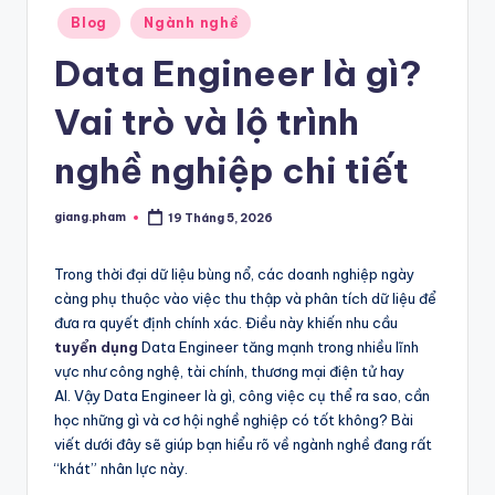
Posted
Blog
Ngành nghề
in
Data Engineer là gì?
Vai trò và lộ trình
nghề nghiệp chi tiết
giang.pham
19 Tháng 5, 2026
Posted
by
Trong thời đại dữ liệu bùng nổ, các doanh nghiệp ngày
càng phụ thuộc vào việc thu thập và phân tích dữ liệu để
đưa ra quyết định chính xác. Điều này khiến nhu cầu
tuyển dụng
Data Engineer tăng mạnh trong nhiều lĩnh
vực như công nghệ, tài chính, thương mại điện tử hay
AI. Vậy Data Engineer là gì, công việc cụ thể ra sao, cần
học những gì và cơ hội nghề nghiệp có tốt không? Bài
viết dưới đây sẽ giúp bạn hiểu rõ về ngành nghề đang rất
“khát” nhân lực này.