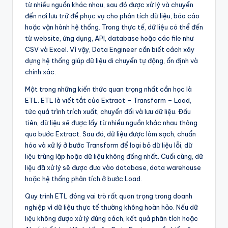
từ nhiều nguồn khác nhau, sau đó được xử lý và chuyển
đến nơi lưu trữ để phục vụ cho phân tích dữ liệu, báo cáo
hoặc vận hành hệ thống. Trong thực tế, dữ liệu có thể đến
từ website, ứng dụng, API, database hoặc các file như
CSV và Excel. Vì vậy, Data Engineer cần biết cách xây
dựng hệ thống giúp dữ liệu di chuyển tự động, ổn định và
chính xác.
Một trong những kiến thức quan trọng nhất cần học là
ETL. ETL là viết tắt của Extract – Transform – Load,
tức quá trình trích xuất, chuyển đổi và lưu dữ liệu. Đầu
tiên, dữ liệu sẽ được lấy từ nhiều nguồn khác nhau thông
qua bước Extract. Sau đó, dữ liệu được làm sạch, chuẩn
hóa và xử lý ở bước Transform để loại bỏ dữ liệu lỗi, dữ
liệu trùng lặp hoặc dữ liệu không đồng nhất. Cuối cùng, dữ
liệu đã xử lý sẽ được đưa vào database, data warehouse
hoặc hệ thống phân tích ở bước Load.
Quy trình ETL đóng vai trò rất quan trọng trong doanh
nghiệp vì dữ liệu thực tế thường không hoàn hảo. Nếu dữ
liệu không được xử lý đúng cách, kết quả phân tích hoặc