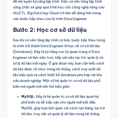
để rèn luyện kỹ năng lập trình. Việc có nền tảng lập trình
vững chắc sẽ giúp quá trình học các công nghệ nâng cao
như ETL, Big Data hay Cloud trở nên dễ dàng hơn trong
các bước tiếp theo của lộ trình Data Engineer.
Bước 2: Học cơ sở dữ liệu
Sau khi có nền tảng lập trình cơ bản, bước tiếp theo trong
lộ trình trở thành Data Engineer là học về cơ sở dữ liệu
(Database). Đây là kỹ năng cực kỳ quan trọng vì Data
Engineer sẽ làm việc trực tiếp với việc lưu trữ, quản lý và
xử lý dữ liệu mỗi ngày. Ở giai đoạn này, bạn cần hiểu cách
dữ liệu được tổ chức trong hệ thống, cách truy xuất dữ
liệu hiệu quả và cách thiết kế database phù hợp với nhu
cầu doanh nghiệp. Một số hệ quản trị cơ sở dữ liệu phổ
biến mà người mới nên tìm hiểu gồm:
MySQL:
Đây là hệ quản trị cơ sở dữ liệu quan hệ
phổ biến và dễ tiếp cận cho người mới bắt đầu.
MySQL giúp bạn làm quen với cách tạo bảng, lưu trữ
dữ liệu, truy vấn và quản lý dữ liệu trong hệ thống.