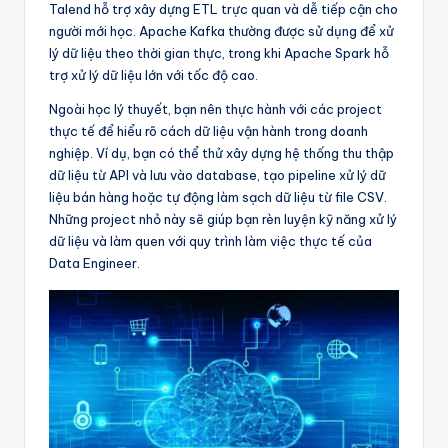
Talend hỗ trợ xây dựng ETL trực quan và dễ tiếp cận cho
người mới học. Apache Kafka thường được sử dụng để xử
lý dữ liệu theo thời gian thực, trong khi Apache Spark hỗ
trợ xử lý dữ liệu lớn với tốc độ cao.
Ngoài học lý thuyết, bạn nên thực hành với các project
thực tế để hiểu rõ cách dữ liệu vận hành trong doanh
nghiệp. Ví dụ, bạn có thể thử xây dựng hệ thống thu thập
dữ liệu từ API và lưu vào database, tạo pipeline xử lý dữ
liệu bán hàng hoặc tự động làm sạch dữ liệu từ file CSV.
Những project nhỏ này sẽ giúp bạn rèn luyện kỹ năng xử lý
dữ liệu và làm quen với quy trình làm việc thực tế của
Data Engineer.