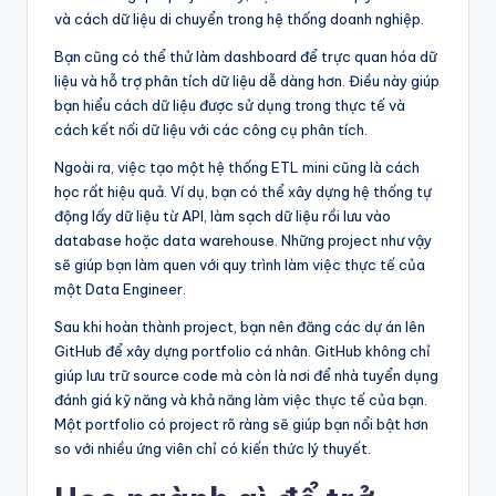
và cách dữ liệu di chuyển trong hệ thống doanh nghiệp.
Bạn cũng có thể thử làm dashboard để trực quan hóa dữ
liệu và hỗ trợ phân tích dữ liệu dễ dàng hơn. Điều này giúp
bạn hiểu cách dữ liệu được sử dụng trong thực tế và
cách kết nối dữ liệu với các công cụ phân tích.
Ngoài ra, việc tạo một hệ thống ETL mini cũng là cách
học rất hiệu quả. Ví dụ, bạn có thể xây dựng hệ thống tự
động lấy dữ liệu từ API, làm sạch dữ liệu rồi lưu vào
database hoặc data warehouse. Những project như vậy
sẽ giúp bạn làm quen với quy trình làm việc thực tế của
một Data Engineer.
Sau khi hoàn thành project, bạn nên đăng các dự án lên
GitHub để xây dựng portfolio cá nhân. GitHub không chỉ
giúp lưu trữ source code mà còn là nơi để nhà tuyển dụng
đánh giá kỹ năng và khả năng làm việc thực tế của bạn.
Một portfolio có project rõ ràng sẽ giúp bạn nổi bật hơn
so với nhiều ứng viên chỉ có kiến thức lý thuyết.