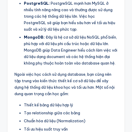
PostgreSQL:
PostgreSQL mạnh hơn MySQL ở
nhiều tính năng nâng cao và thường được sử dụng
trong các hệ thống dữ liệu lớn. Việc học
PostgreSQL sẽ giúp bạn hiểu sâu hơn về tối ưu hiệu
suất và xử lý dữ liệu phức tạp.
MongoDB:
Đây là hệ cơ sở dữ liệu NoSQL phổ biến,
phù hợp với dữ liệu phi cấu trúc hoặc dữ liệu lớn.
MongoDB giúp Data Engineer hiểu cách làm việc với
dữ liệu dạng document và các hệ thống hiện đại
không phụ thuộc hoàn toàn vào database quan hệ.
Ngoài việc học cách sử dụng database, bạn cũng nên
tập trung vào kiến thức thiết kế cơ sở dữ liệu để xây
dựng hệ thống dữ liệu khoa học và tối ưu hơn. Một số nội
dung quan trọng cần học gồm:
Thiết kế bảng dữ liệu hợp lý
Tạo relationship giữa các bảng
Chuẩn hóa dữ liệu (Normalization)
Tối ưu hiệu suất truy vấn