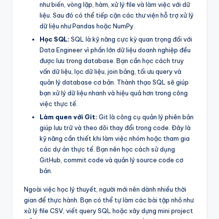
như biến, vòng lặp, hàm, xử lý file và làm việc với dữ
liệu. Sau đó có thể tiếp cận các thư viện hỗ trợ xử lý
dữ liệu như Pandas hoặc NumPy.
Học SQL:
SQL là kỹ năng cực kỳ quan trọng đối với
Data Engineer vì phần lớn dữ liệu doanh nghiệp đều
được lưu trong database. Bạn cần học cách truy
vấn dữ liệu, lọc dữ liệu, join bảng, tối ưu query và
quản lý database cơ bản. Thành thạo SQL sẽ giúp
bạn xử lý dữ liệu nhanh và hiệu quả hơn trong công
việc thực tế.
Làm quen với Git:
Git là công cụ quản lý phiên bản
giúp lưu trữ và theo dõi thay đổi trong code. Đây là
kỹ năng cần thiết khi làm việc nhóm hoặc tham gia
các dự án thực tế. Bạn nên học cách sử dụng
GitHub, commit code và quản lý source code cơ
bản.
Ngoài việc học lý thuyết, người mới nên dành nhiều thời
gian để thực hành. Bạn có thể tự làm các bài tập nhỏ như
xử lý file CSV, viết query SQL hoặc xây dựng mini project