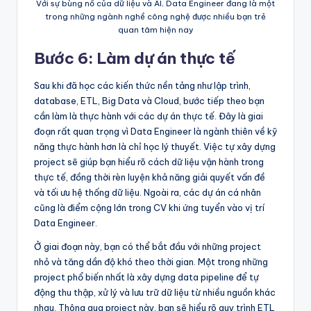
Với sự bùng nổ của dữ liệu và AI, Data Engineer đang là một
trong những ngành nghề công nghệ được nhiều bạn trẻ
quan tâm hiện nay
Bước 6: Làm dự án thực tế
Sau khi đã học các kiến thức nền tảng như lập trình,
database, ETL, Big Data và Cloud, bước tiếp theo bạn
cần làm là thực hành với các dự án thực tế. Đây là giai
đoạn rất quan trọng vì Data Engineer là ngành thiên về kỹ
năng thực hành hơn là chỉ học lý thuyết. Việc tự xây dựng
project sẽ giúp bạn hiểu rõ cách dữ liệu vận hành trong
thực tế, đồng thời rèn luyện khả năng giải quyết vấn đề
và tối ưu hệ thống dữ liệu. Ngoài ra, các dự án cá nhân
cũng là điểm cộng lớn trong CV khi ứng tuyển vào vị trí
Data Engineer.
Ở giai đoạn này, bạn có thể bắt đầu với những project
nhỏ và tăng dần độ khó theo thời gian. Một trong những
project phổ biến nhất là xây dựng data pipeline để tự
động thu thập, xử lý và lưu trữ dữ liệu từ nhiều nguồn khác
nhau. Thông qua project này, bạn sẽ hiểu rõ quy trình ETL