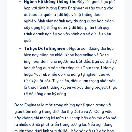
Ngành Hệ thống thông tin:
Đây là ngành học phù
hợp với định hướng Data Engineer vì tập trung vào
database, quản trị dữ liệu và hệ thống doanh
nghiệp. Sinh viên ngành này thường được học cách
xây dựng hệ thống quản lý dữ liệu, phân tích quy
trình doanh nghiệp và vận hành cơ sở dữ liệu hiệu
quả.
Tự học Data Engineer:
Ngoài con đường đại học,
hiện nay cũng có nhiều khóa học online về Data
Engineer dành cho người mới bắt đầu. Bạn có thể tự
học thông qua các nền tảng như Coursera, Udemy
hoặc YouTube nếu có khả năng tự nghiên cứu và
tính kỷ luật tốt. Tuy nhiên, điều quan trọng nhất vẫn
là thực hành thường xuyên và xây dựng project thực
tế để nâng cao kỹ năng.
Data Engineer là một trong những nghề quan trọng và
giàu tiềm năng trong thời đại Big Data và AI. Công việc
này không chỉ mang lại mức thu nhập hấp dẫn mà còn mở
ra nhiều cơ hội phát triển trong tương lai. Nếu bạn đang
muốn theo đuổi lĩnh vực dữ liệu, hãy bắt đầu từ việc học