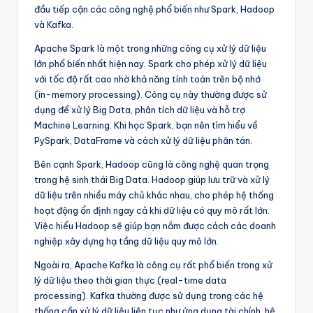
đầu tiếp cận các công nghệ phổ biến như Spark, Hadoop
và Kafka.
Apache Spark là một trong những công cụ xử lý dữ liệu
lớn phổ biến nhất hiện nay. Spark cho phép xử lý dữ liệu
với tốc độ rất cao nhờ khả năng tính toán trên bộ nhớ
(in-memory processing). Công cụ này thường được sử
dụng để xử lý Big Data, phân tích dữ liệu và hỗ trợ
Machine Learning. Khi học Spark, bạn nên tìm hiểu về
PySpark, DataFrame và cách xử lý dữ liệu phân tán.
Bên cạnh Spark, Hadoop cũng là công nghệ quan trọng
trong hệ sinh thái Big Data. Hadoop giúp lưu trữ và xử lý
dữ liệu trên nhiều máy chủ khác nhau, cho phép hệ thống
hoạt động ổn định ngay cả khi dữ liệu có quy mô rất lớn.
Việc hiểu Hadoop sẽ giúp bạn nắm được cách các doanh
nghiệp xây dựng hạ tầng dữ liệu quy mô lớn.
Ngoài ra, Apache Kafka là công cụ rất phổ biến trong xử
lý dữ liệu theo thời gian thực (real-time data
processing). Kafka thường được sử dụng trong các hệ
thống cần xử lý dữ liệu liên tục như ứng dụng tài chính, hệ