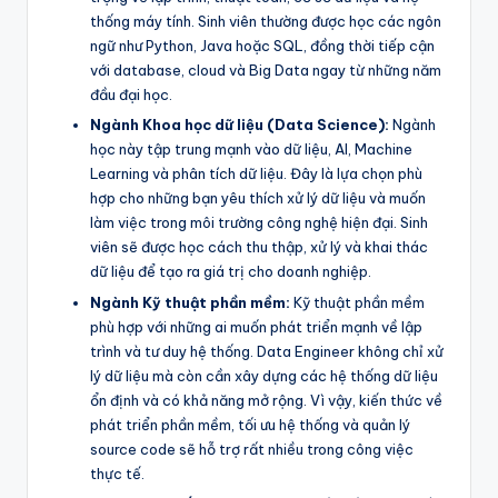
thống máy tính. Sinh viên thường được học các ngôn
ngữ như Python, Java hoặc SQL, đồng thời tiếp cận
với database, cloud và Big Data ngay từ những năm
đầu đại học.
Ngành Khoa học dữ liệu (Data Science):
Ngành
học này tập trung mạnh vào dữ liệu, AI, Machine
Learning và phân tích dữ liệu. Đây là lựa chọn phù
hợp cho những bạn yêu thích xử lý dữ liệu và muốn
làm việc trong môi trường công nghệ hiện đại. Sinh
viên sẽ được học cách thu thập, xử lý và khai thác
dữ liệu để tạo ra giá trị cho doanh nghiệp.
Ngành Kỹ thuật phần mềm:
Kỹ thuật phần mềm
phù hợp với những ai muốn phát triển mạnh về lập
trình và tư duy hệ thống. Data Engineer không chỉ xử
lý dữ liệu mà còn cần xây dựng các hệ thống dữ liệu
ổn định và có khả năng mở rộng. Vì vậy, kiến thức về
phát triển phần mềm, tối ưu hệ thống và quản lý
source code sẽ hỗ trợ rất nhiều trong công việc
thực tế.