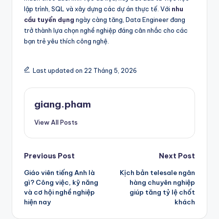
lập trình, SQL và xây dựng các dự án thực tế. Với
nhu
cầu tuyển dụng
ngày càng tăng, Data Engineer đang
trở thành lựa chọn nghề nghiệp đáng cân nhắc cho các
bạn trẻ yêu thích công nghệ.
Last updated on 22 Tháng 5, 2026
giang.pham
View All Posts
Post
Previous Post
Next Post
Giáo viên tiếng Anh là
Kịch bản telesale ngân
navigation
gì? Công việc, kỹ năng
hàng chuyên nghiệp
và cơ hội nghề nghiệp
giúp tăng tỷ lệ chốt
hiện nay
khách