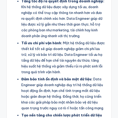
Tăng tốc độ ra quyết định trong doanh nghiệp:
Khi hệ thống dữ liệu được xây dựng tối ưu, doanh
nghiệp có thể truy cập thông tin nhanh hơn và đưa
ra quyết định chính xác hơn. Data Engineer giúp dữ
liệu được xử lý gần như theo thời gian thực, hỗ trợ
các phòng ban như marketing, tài chính hay kinh
doanh phản ứng nhanh với thị trường.
Tối ưu chi phí vận hành:
Một hệ thống dữ liệu được
thiết kế tốt sẽ giúp doanh nghiệp giảm chi phí lưu
trữ, xử lý và bảo trì dữ liệu. Data Engineer tối ưu hạ
tầng dữ liệu để hạn chế tài nguyên dư thừa, tăng
hiệu suất hệ thống và giảm thiểu rủi ro phát sinh lỗi
trong quá trình vận hành.
Đảm bảo tính ổn định và bảo mật dữ liệu:
Data
Engineer giúp doanh nghiệp duy trì hệ thống dữ liệu
hoạt động ổn định, hạn chế tình trạng mất dữ liệu
hoặc gián đoạn hệ thống. Đồng thời, họ cũng triển
khai các giải pháp bảo mật nhằm bảo vệ dữ liệu
quan trọng trước nguy cơ rò rỉ hoặc tấn công mạng.
Tạo nền tảng cho chiến lược phát triển dữ liệu