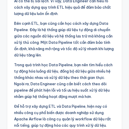
AI có thể bị sai lệch. Vì vậy, Data Engineer cần hiểu rõ
cách xây dựng quy trình ETL hiệu quả để đảm bảo chất
lượng dữ liệu luôn ổn định.
Bên cạnh ETL, bạn cũng cần học cách xây dựng Data
Pipeline. Đây là hệ thống giúp dữ liệu tự động di chuyển
giữa các nguồn dữ liệu và hệ thống lưu trữ mà không cần
xử lý thủ công. Một Data Pipeline tốt cần đảm bảo tính
ổn định, khả năng mở rộng và tốc độ xử lý nhanh khi lượng
dữ liệu tăng lên.
Trong quá trình học Data Pipeline, bạn nên tìm hiểu cách
tự động hóa luồng dữ liệu, đồng bộ dữ liệu giữa nhiều hệ
thống khác nhau và xử lý dữ liệu theo thời gian thực.
Ngoài ra, Data Engineer cũng cần biết cách theo dõi
pipeline để phát hiện lỗi và tối ưu hiệu suất xử lý dữ liệu
nhằm giúp hệ thống hoạt động mượt mà hơn.
Để hỗ trợ xây dựng ETL và Data Pipeline, hiện nay có
nhiều công cụ phổ biến được doanh nghiệp sử dụng.
Apache Airflow là công cụ quản lý workflow dữ liệu rất
nổi tiếng, giúp tự động hóa các quy trình xử lý dữ liệu.