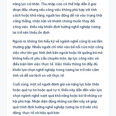
năng lực cá nhân. Thu nhập cao có thể hấp dẫn ở giai
đoạn đầu, nhưng nếu công việc không phù hợp với tính
cách hoặc khả năng, người lao động dễ rơi vào trạng thái
căng thẳng, chán nản và nhanh chóng muốn thay đổi
công việc. Điều này khiến định hướng nghề nghiệp tương
lai trở nên thiếu ổn định.
Ngoài ra, không tìm hiểu kỹ về ngành nghề cũng là sai lầm
thường gặp. Nhiều người chỉ nhìn vào bề nổi của một công
việc như tên gọi, hình ảnh bên ngoài hoặc lời quảng bá mà
không hiểu rõ yêu cầu chuyên môn, áp lực công việc và
điều kiện làm việc thực tế. Việc thiếu thông tin đầy đủ
khiến lựa chọn nghề nghiệp trong tương lai trở nên cảm
tính và dễ sai lệch so với thực tế.
Cuối cùng, một số người đánh giá sai năng lực bản thân
hoặc quá tự tin hoặc quá tự ti. Điều này dẫn đến việc lựa
chọn ngành nghề vượt quá khả năng hoặc bỏ lỡ những cơ
hội phù hợp. Nhận diện đúng những sai lầm này sẽ giúp
quá trình định hướng nghề nghiệp tương lai trở nên chủ
động, thực tế và hiệu quả hơn.