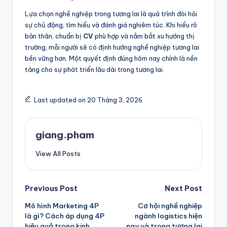
Lựa chọn nghề nghiệp trong tương lai là quá trình đòi hỏi
sự chủ động, tìm hiểu và đánh giá nghiêm túc. Khi hiểu rõ
bản thân, chuẩn bị
CV
phù hợp và nắm bắt xu hướng thị
trường, mỗi người sẽ có định hướng nghề nghiệp tương lai
bền vững hơn. Một quyết định đúng hôm nay chính là nền
tảng cho sự phát triển lâu dài trong tương lai.
Last updated on 20 Tháng 3, 2026
giang.pham
View All Posts
Post
Previous Post
Next Post
Mô hình Marketing 4P
Cơ hội nghề nghiệp
navigation
là gì? Cách áp dụng 4P
ngành logistics hiện
hiệu quả trong kinh
nay và trong tương lai