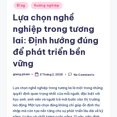
Posted
Blog
Hướng nghiệp
in
Lựa chọn nghề
nghiệp trong tương
lai: Định hướng đúng
để phát triển bền
vững
giang.pham
3 Tháng 2, 2026
No Comments
Posted
by
Lựa chọn nghề nghiệp trong tương lai là một trong những
quyết định quan trọng nhất của mỗi người, đặc biệt với
học sinh, sinh viên và người trẻ mới bước vào thị trường
lao động. Một lựa chọn đúng không chỉ giúp ổn định thu
nhập mà còn tạo nền tảng cho sự phát triển lâu dài về kỹ
năng, tư duy và chất lượng cuộc sống. Vì vậy, việc định