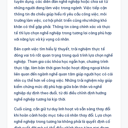
tuyển dụng, các diễn đàn nghề nghiệp hoặc chia sẻ từ
những người đang làm việc trong ngành. Việc tiếp cận
thông tin đa chiều giúp hiểu rõ yêu cầu công việc, môi
trường làm việc, cơ hội phát triển cũng như những khó
khăn có thể gặp phải. Thông tin càng chính xác và thực
tế thì lựa chọn nghề nghiệp trong tương lai càng phù hợp
với năng lực và kỳ vọng cá nhân.
Bên cạnh việc tìm hiểu lý thuyết, trải nghiệm thực tế
đóng vai trò rất quan trọng trong quá trình lựa chọn nghề
nghiệp. Tham gia các khóa học ngắn hạn, chương trình
thực tập, làm bán thời gian hoặc hoạt động ngoại khóa
liên quan đến ngành nghề quan tâm giúp người học có cái
nhìn cụ thể hơn về công việc. Những trải nghiệm này giúp
kiểm chứng mức độ phù hợp giữa bản thân và nghề
nghiệp dự định theo đuổi, từ đó điều chỉnh định hướng
nghề nghiệp tương lai kịp thời.
Cuối cùng, cần giữ tư duy linh hoạt và sẵn sàng thay đổi
khi hoàn cảnh hoặc mục tiêu cá nhân thay đổi. Lựa chọn
nghề nghiệp trong tương lai không phải là quyết định cố
định suốt đời mà có thể điều chỉnh theo từng giai đoạn