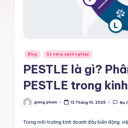
Posted
Blog
Kỹ năng nghề nghiệp
in
PESTLE là gì? Phâ
PESTLE trong kin
giang.pham
13 Tháng 10, 2025
No 
Posted
by
Trong môi trường kinh doanh đầy biến động, việ