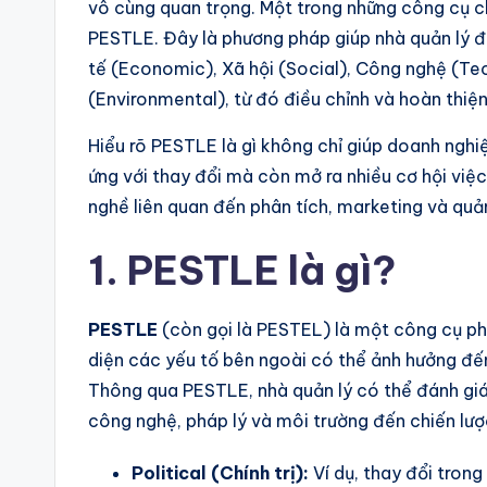
vô cùng quan trọng. Một trong những công cụ ch
PESTLE. Đây là phương pháp giúp nhà quản lý đán
tế (Economic), Xã hội (Social), Công nghệ (Tec
(Environmental), từ đó điều chỉnh và hoàn thiệ
Hiểu rõ PESTLE là gì không chỉ giúp doanh ngh
ứng với thay đổi mà còn mở ra nhiều cơ hội vi
nghề liên quan đến phân tích, marketing và quản 
1. PESTLE là gì?
PESTLE
(còn gọi là PESTEL) là một công cụ ph
diện các yếu tố bên ngoài có thể ảnh hưởng đế
Thông qua PESTLE, nhà quản lý có thể đánh giá t
công nghệ, pháp lý và môi trường đến chiến lượ
Political (Chính trị):
Ví dụ, thay đổi trong