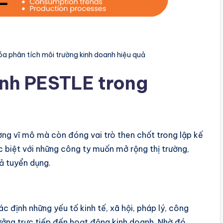
a phân tích môi trường kinh doanh hiệu quả
ình PESTLE trong
ờng vĩ mô mà còn đóng vai trò then chốt trong lập kế
 biệt với những công ty muốn mở rộng thị trường,
ả tuyển dụng.
c định những yếu tố kinh tế, xã hội, pháp lý, công
hưởng trực tiếp đến hoạt động kinh doanh. Nhờ đó,