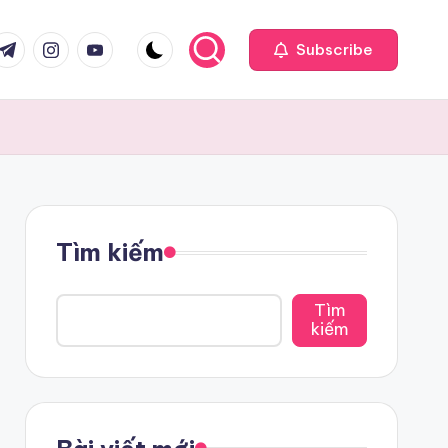
com
r.com
.me
instagram.com
youtube.com
Subscribe
Tìm kiếm
Tìm
kiếm