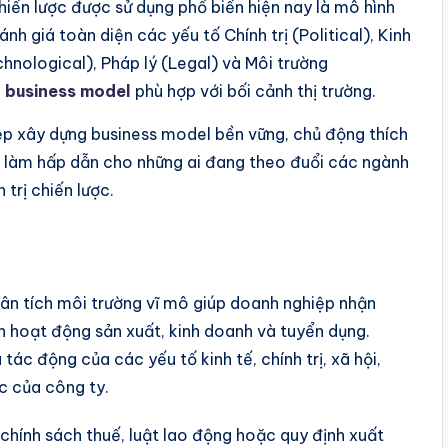
iến lược được sử dụng phổ biến hiện nay là mô hình
h giá toàn diện các yếu tố Chính trị (Political), Kinh
hnological), Pháp lý (Legal) và Môi trường
n
business model
phù hợp với bối cảnh thị trường.
iệp xây dựng business model bền vững, chủ động thích
ệc làm hấp dẫn cho những ai đang theo đuổi các ngành
trị chiến lược.
ân tích môi trường vĩ mô giúp doanh nghiệp nhận
n hoạt động sản xuất, kinh doanh và tuyển dụng.
ác động của các yếu tố kinh tế, chính trị, xã hội,
c của công ty.
 chính sách thuế, luật lao động hoặc quy định xuất