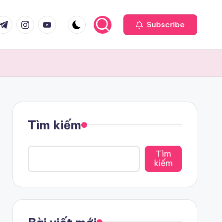
com
r.com
.me
instagram.com
youtube.com
Subscribe
Tìm kiếm
Tìm
kiếm