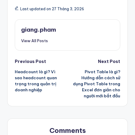
Last updated on 27 Tháng 3, 2026
giang.pham
View All Posts
Post
Previous Post
Next Post
Headcount là gì? Vì
Pivot Table là gì?
navigation
sao headcount quan
Hướng dẫn cách sử
trọng trong quản trị
dụng Pivot Table trong
doanh nghiệp
Excel đơn giản cho
người mới bắt đầu
Comments