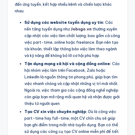
đến ứng tuyển, kết hợp nhiều kênh và chiến lược khác
nhau:
Sử dụng các website tuyển dụng uy tín:
Các
nền tảng tuyển dụng như
Jobsgo.vn
thường xuyên
cập nhật các việc làm chất lượng, bao gồm cả công
việc part-time, online hoặc freelance. Bạn nên tạo
tài khoản, thiết lập thông báo việc làm theo ngành
và kỹ năng để không bỏ lỡ cơ hội phù hợp.
Tận dụng mạng xã hội và cộng đồng online:
Các
hội nhóm việc làm trên Facebook, Zalo hoặc
LinkedIn là nguồn thông tin phong phú, giúp bạn tìm
việc nhanh chóng và cập nhật những vị trí mới nhất.
Ngoài ra, việc tham gia các cộng đồng nghề nghiệp
còn giúp bạn mở rộng mối quan hệ và nhận được giới
thiệu từ người quen.
Tạo CV xin việc chuyên nghiệp:
Dù là công việc
part-time hay full-time, một CV chỉn chu sẽ giúp
bạn ghi điểm trong mắt nhà tuyển dụng. Bạn có thể
sử dụng các công cụ tạo CV online miễn phí để tiết