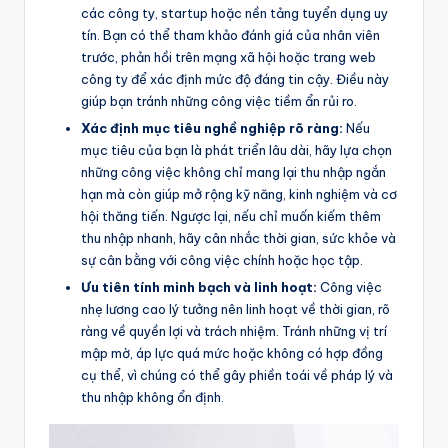
các công ty, startup hoặc nền tảng tuyển dụng uy
tín. Bạn có thể tham khảo đánh giá của nhân viên
trước, phản hồi trên mạng xã hội hoặc trang web
công ty để xác định mức độ đáng tin cậy. Điều này
giúp bạn tránh những công việc tiềm ẩn rủi ro.
Xác định mục tiêu nghề nghiệp rõ ràng:
Nếu
mục tiêu của bạn là phát triển lâu dài, hãy lựa chọn
những công việc không chỉ mang lại thu nhập ngắn
hạn mà còn giúp mở rộng kỹ năng, kinh nghiệm và cơ
hội thăng tiến. Ngược lại, nếu chỉ muốn kiếm thêm
thu nhập nhanh, hãy cân nhắc thời gian, sức khỏe và
sự cân bằng với công việc chính hoặc học tập.
Ưu tiên tính minh bạch và linh hoạt:
Công việc
nhẹ lương cao lý tưởng nên linh hoạt về thời gian, rõ
ràng về quyền lợi và trách nhiệm. Tránh những vị trí
mập mờ, áp lực quá mức hoặc không có hợp đồng
cụ thể, vì chúng có thể gây phiền toái về pháp lý và
thu nhập không ổn định.