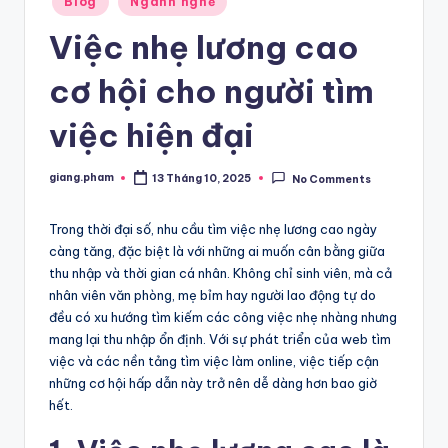
Blog
Ngành nghề
in
Việc nhẹ lương cao
cơ hội cho người tìm
việc hiện đại
giang.pham
13 Tháng 10, 2025
No Comments
Posted
by
Trong thời đại số, nhu cầu tìm việc nhẹ lương cao ngày
càng tăng, đặc biệt là với những ai muốn cân bằng giữa
thu nhập và thời gian cá nhân. Không chỉ sinh viên, mà cả
nhân viên văn phòng, mẹ bỉm hay người lao động tự do
đều có xu hướng tìm kiếm các công việc nhẹ nhàng nhưng
mang lại thu nhập ổn định. Với sự phát triển của web tìm
việc và các nền tảng tìm việc làm online, việc tiếp cận
những cơ hội hấp dẫn này trở nên dễ dàng hơn bao giờ
hết.