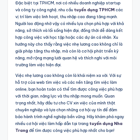
Đặc biệt tại TPHCM, nơi có nhiều doanh nghiệp startup
và công ty công nghệ, nhu cầu
tuyển dụng TPHCM
các
vị trí làm việc linh hoạt, thu nhập cao đang tăng mạnh.
Người lao động nhờ vậy có nhiều lựa chọn phù hợp với khả
năng, sở thích và lối sống hiện đại, đồng thời dễ dàng kết
hợp công việc với học tập hoặc các dự án cá nhân. Xu
hướng này cho thấy rằng việc nhẹ lương cao không chỉ là
giải pháp tăng thu nhập, mà còn là cơ hội phát triển kỹ
năng, mở rộng mạng lưới quan hệ và thích nghi với môi
trường làm việc hiện đại.
Việc nhẹ lương cao không còn là khái niệm xa vời. Với sự
hỗ trợ của web tìm việc và các nền tảng tìm việc làm
online, bạn hoàn toàn có thể tìm được công việc phù hợp
với thời gian, năng lực và thu nhập mong muốn. Quan
trọng nhất, hãy đầu tư cho CV xin việc của mình thật
chuyên nghiệp và lựa chọn những cơ hội uy tín để đảm
bảo hành trình nghề nghiệp bền vững. Hãy khám phá ngay
nhiều cơ hội việc làm hấp dẫn tại trang
tuyển dụng Nha
Trang
để tìm được công việc phù hợp nhất cho bạn!