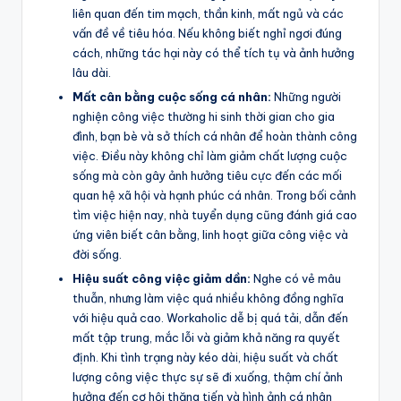
liên quan đến tim mạch, thần kinh, mất ngủ và các
vấn đề về tiêu hóa. Nếu không biết nghỉ ngơi đúng
cách, những tác hại này có thể tích tụ và ảnh hưởng
lâu dài.
Mất cân bằng cuộc sống cá nhân:
Những người
nghiện công việc thường hi sinh thời gian cho gia
đình, bạn bè và sở thích cá nhân để hoàn thành công
việc. Điều này không chỉ làm giảm chất lượng cuộc
sống mà còn gây ảnh hưởng tiêu cực đến các mối
quan hệ xã hội và hạnh phúc cá nhân. Trong bối cảnh
tìm việc hiện nay, nhà tuyển dụng cũng đánh giá cao
ứng viên biết cân bằng, linh hoạt giữa công việc và
đời sống.
Hiệu suất công việc giảm dần:
Nghe có vẻ mâu
thuẫn, nhưng làm việc quá nhiều không đồng nghĩa
với hiệu quả cao. Workaholic dễ bị quá tải, dẫn đến
mất tập trung, mắc lỗi và giảm khả năng ra quyết
định. Khi tình trạng này kéo dài, hiệu suất và chất
lượng công việc thực sự sẽ đi xuống, thậm chí ảnh
hưởng đến cơ hội thăng tiến và hình ảnh cá nhân