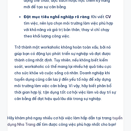
động thể thao, đọc sách hoặc học thêm kỹ năng
mới để tạo sự cân bằng.
Đặt mục tiêu nghề nghiệp rõ ràng
: Khi viết
CV
tìm việc, nên lựa chọn môi trường làm việc phù hợp
với khả năng và giá trị bản thân, thay vì chỉ chạy
theo khối lượng công việc.
Trở thành một workaholic không hoàn toàn xấu, bởi nó
giúp bạn có động lực phát triển sự nghiệp và đạt được
thành công nhất định. Tuy nhiên, nếu không biết kiểm
soát, workaholic có thể mang lại nhiều hệ quả tiêu cực
cho sức khỏe và cuộc sống cá nhân. Doanh nghiệp khi
tuyển dụng cũng cần lưu ý đến yếu tố này để xây dựng
môi trường làm việc cân bằng. Vì vậy, hãy biết phân bổ
thời gian hợp lý, tận dụng tốt cơ hội việc làm và duy trì sự
cân bằng để đạt hiệu quả lâu dài trong sự nghiệp.
Hãy khám phá ngay nhiều cơ hội việc làm hấp dẫn tại trang
tuyển
dụng Nha Trang
để tìm được công việc phù hợp nhất cho bạn!