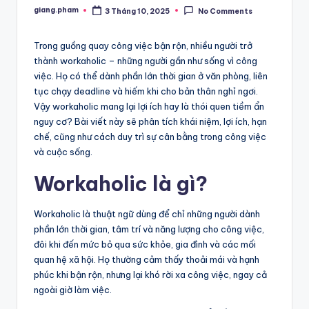
giang.pham
3 Tháng 10, 2025
No Comments
Posted
by
Trong guồng quay công việc bận rộn, nhiều người trở
thành workaholic – những người gần như sống vì công
việc. Họ có thể dành phần lớn thời gian ở văn phòng, liên
tục chạy deadline và hiếm khi cho bản thân nghỉ ngơi.
Vậy workaholic mang lại lợi ích hay là thói quen tiềm ẩn
nguy cơ? Bài viết này sẽ phân tích khái niệm, lợi ích, hạn
chế, cũng như cách duy trì sự cân bằng trong công việc
và cuộc sống.
Workaholic là gì?
Workaholic là thuật ngữ dùng để chỉ những người dành
phần lớn thời gian, tâm trí và năng lượng cho công việc,
đôi khi đến mức bỏ qua sức khỏe, gia đình và các mối
quan hệ xã hội. Họ thường cảm thấy thoải mái và hạnh
phúc khi bận rộn, nhưng lại khó rời xa công việc, ngay cả
ngoài giờ làm việc.