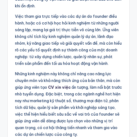
khi ổn định.
Việc tham gia trực tiếp vào các dự án do founder điều
hành, hoặc có cơ hội học hỏi kinh nghiệm từ những người
sáng lập, mang lại giá trị thực tiễn vô cùng lớn. Ứng viên
không chỉ tích lũy kinh nghiệm quản lý dự án, lãnh đạo
nhóm, kỹ năng giao tiếp và giải quyết vấn đề, mà còn hiểu
rõ các yếu tố quyết định sự thành công của một doanh
nghiệp: từ xây dựng chiến lược, quản lý nhân sự, phát
triển sản phẩm đến tối ưu hóa hoạt động vận hành.
Những kinh nghiệm này không chỉ nâng cao năng lực
chuyên môn và khả năng thích ứng của bản thân, mà còn
giúp ứng viên tạo
CV xin việc
ấn tượng, làm nổi bật trước
nhà tuyển dụng. Đặc biệt, trong các ngành nghề hot hiện
nay như marketing kỹ thuật số, thương mại điện tử, phân
tích dữ liệu, quản lý sản phẩm và khởi nghiệp sáng tạo,
việc thể hiện hiểu biết sâu sắc về vai trò của founder sẽ
giúp ứng viên dễ dàng được lựa chọn vào những vị trí
quan trọng, có cơ hội thăng tiến nhanh và tham gia vào
các dự án chiến lược của công ty.