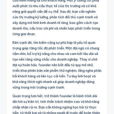
của mình mang lại cho khách hàng. Một ý tưởng tốt phải
xuất phát từ nhu cầu thực tế của thị trường và có khả
năng giải quyết vấn đề cụ thể. Sau đó, bạn cần nghiên
cứu thị trường kỹ lưỡng, phân tích đối thủ cạnh tranh và
xây dựng mô hình kinh doanh rõ ràng, bao gồm cách tạo
doanh thu, cấu trúc chi phí và chiến lược phát triển trong
từng giai đoạn.
Bên cạnh đó, tìm kiếm cộng sự phù hợp là yếu tố quan
trọng giúp tăng tốc độ phát triển. Một đội ngũ có chung
tầm nhìn, bổ trợ kỹ năng cho nhau và cam kết lâu dài sẽ
tạo nền tảng vững chắc cho doanh nghiệp. Thay vì chờ
đợi sự hoàn hảo, founder nên bắt đầu từ quy mô nhỏ,
triển khai phiên bản sản phẩm thử nghiệm, lắng nghe phản
hồi khách hàng và liên tục cải tiến. Tư duy linh hoạt và
khả năng thích nghi nhanh sẽ giúp doanh nghiệp đứng
vững trong môi trường cạnh tranh.
Quan trọng hơn hết, trở thành founder là hành trình dài
đòi hỏi sự kiên trì, tinh thần trách nhiệm cao và khả năng
chấp nhận rủi ro. Bạn cần không ngừng học hỏi từ thực
tiễn, từ thất bại và từ những người đi trước để hoàn thiện