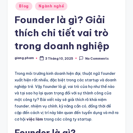
Posted
Blog
Ngành nghề
in
Founder là gì? Giải
thích chi tiết vai trò
trong doanh nghiệp
giang.pham
3 Tháng 10, 2025
No Comments
Posted
by
Trong môi trường kinh doanh hiện đại, thuật ngữ founder
xuất hiện rất nhiều, đặc biệt trong các startup và doanh
nghiệp trẻ. Vậy founder là gì, vai trò của họ như thế nào
và tại sao họ lại quan trọng đối với sự thành công của
một công ty? Bài viết này sẽ giải thích rõ khái niệm
founder, nhiệm vụ chính, kỹ năng cần có, đồng thời đề
cập đến cách vị trí này liên quan đến tuyển dụng và mở ra
cơ hội
việc làm
trong các công ty startup.
Founder là gì?