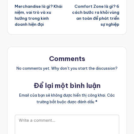
Merchandise là gì? Khái
Comfort Zone là gì? 6
navigation
niệm, vai trò và xu
cách bước ra khỏi vùng
hướng trong kinh
an toàn để phát triển
doanh hiện đại
sự nghiệp
Comments
No comments yet. Why don’t you start the discussion?
Để lại một bình luận
Email của bạn sẽ không được hiển thị công khai.
Các
trường bắt buộc được đánh dấu
*