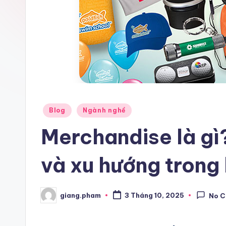
Posted
Blog
Ngành nghề
in
Merchandise là gì?
và xu hướng trong 
giang.pham
3 Tháng 10, 2025
No 
Posted
by