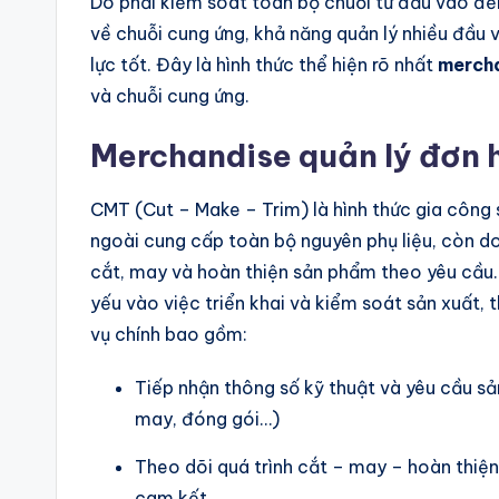
Do phải kiểm soát toàn bộ chuỗi từ đầu vào đế
về chuỗi cung ứng, khả năng quản lý nhiều đầu v
lực tốt. Đây là hình thức thể hiện rõ nhất
mercha
và chuỗi cung ứng.
Merchandise quản lý đơn 
CMT (Cut – Make – Trim) là hình thức gia công
ngoài cung cấp toàn bộ nguyên phụ liệu, còn 
cắt, may và hoàn thiện sản phẩm theo yêu cầu.
yếu vào việc triển khai và kiểm soát sản xuất, 
vụ chính bao gồm:
Tiếp nhận thông số kỹ thuật và yêu cầu sả
may, đóng gói…)
Theo dõi quá trình cắt – may – hoàn thiệ
cam kết