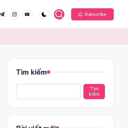
com
r.com
.me
instagram.com
youtube.com
Subscribe
Tìm kiếm
Tìm
kiếm